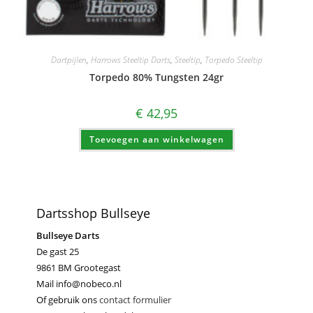
Dartpijlen
,
Harrows Steeltip Darts
,
Steeltip
,
Torpedo Steeltip
Torpedo 80% Tungsten 24gr
€
42,95
Toevoegen aan winkelwagen
Dartsshop Bullseye
Bullseye Darts
De gast 25
9861 BM Grootegast
Mail info@nobeco.nl
Of gebruik ons
contact formulier