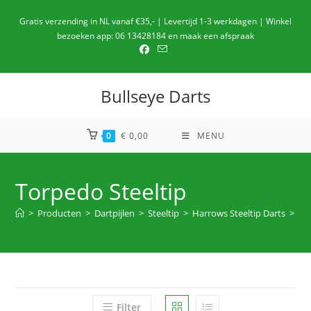
Ga
Gratis verzending in NL vanaf €35,- | Levertijd 1-3 werkdagen | Winkel
naar
bezoeken app: 06 13428184 en maak een afspraak
de
inhoud
Bullseye Darts
0
€
0,00
MENU
Torpedo Steeltip
>
Producten
>
Dartpijlen
>
Steeltip
>
Harrows Steeltip Darts
>
To
Filter