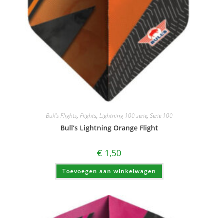
Bull's Flights
,
Flights
,
Lightning 100 serie
,
Serie 100
Bull’s Lightning Orange Flight
€
1,50
Toevoegen aan winkelwagen