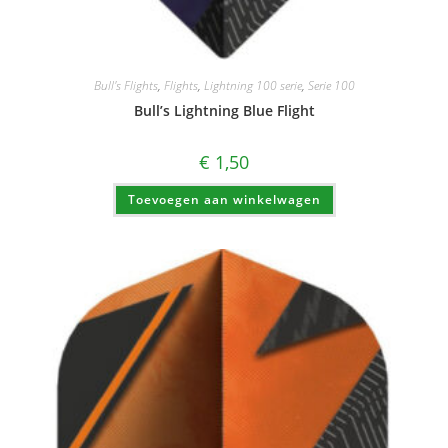
Bull's Flights
,
Flights
,
Lightning 100 serie
,
Serie 100
Bull’s Lightning Blue Flight
€
1,50
Toevoegen aan winkelwagen