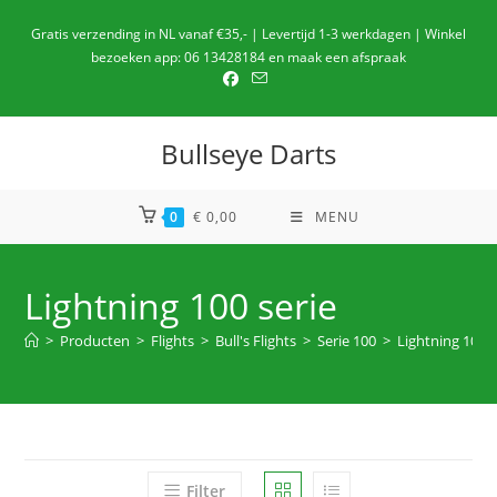
Ga
Gratis verzending in NL vanaf €35,- | Levertijd 1-3 werkdagen | Winkel
naar
bezoeken app: 06 13428184 en maak een afspraak
de
inhoud
Bullseye Darts
0
€
0,00
MENU
Lightning 100 serie
>
Producten
>
Flights
>
Bull's Flights
>
Serie 100
>
Lightning 100 s
Filter