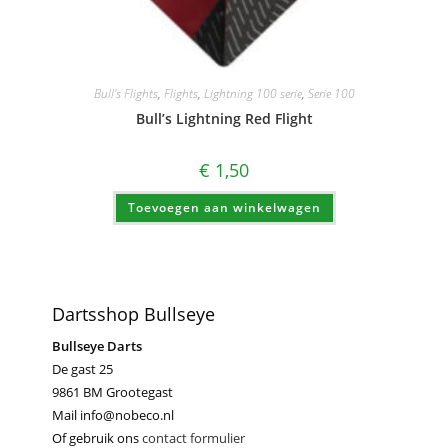
Bull's Flights
,
Flights
,
Lightning 100 serie
,
Serie 100
Bull’s Lightning Red Flight
€
1,50
Toevoegen aan winkelwagen
Dartsshop Bullseye
Bullseye Darts
De gast 25
9861 BM Grootegast
Mail info@nobeco.nl
Of gebruik ons
contact formulier