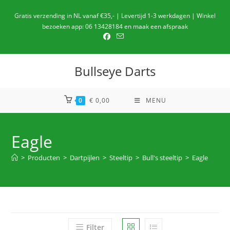
Ga
Gratis verzending in NL vanaf €35,- | Levertijd 1-3 werkdagen | Winkel
naar
bezoeken app: 06 13428184 en maak een afspraak
de
inhoud
Bullseye Darts
0
€
0,00
MENU
Eagle
>
Producten
>
Dartpijlen
>
Steeltip
>
Bull's steeltip
>
Eagle
Filter