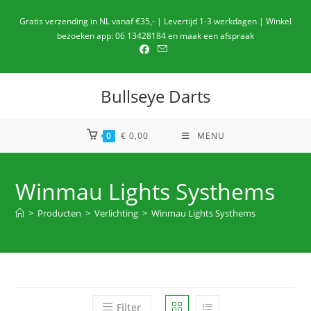
Ga
Gratis verzending in NL vanaf €35,- | Levertijd 1-3 werkdagen | Winkel
naar
bezoeken app: 06 13428184 en maak een afspraak
de
inhoud
Bullseye Darts
0
€
0,00
MENU
Winmau Lights Systhems
>
Producten
>
Verlichting
>
Winmau Lights Systhems
Filter