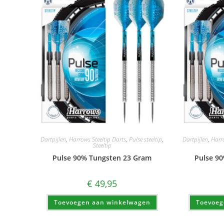
Dartpijlen
,
Harrows Steeltip Darts
,
Pulse steeltip
,
Dartpijlen
,
Harr
Steeltip
Pulse 90% Tungsten 23 Gram
Pulse 9
€
49,95
Toevoegen aan winkelwagen
Toevoeg