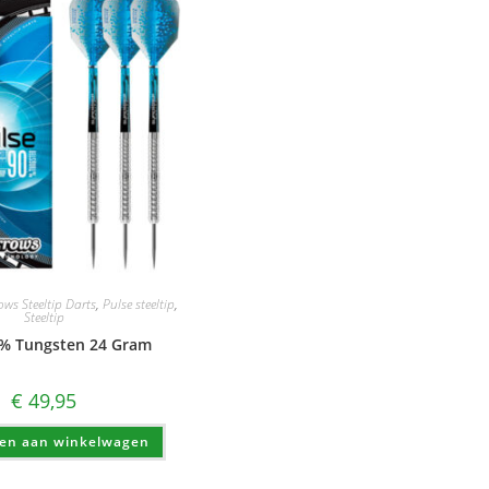
ows Steeltip Darts
,
Pulse steeltip
,
Steeltip
0% Tungsten 24 Gram
€
49,95
en aan winkelwagen