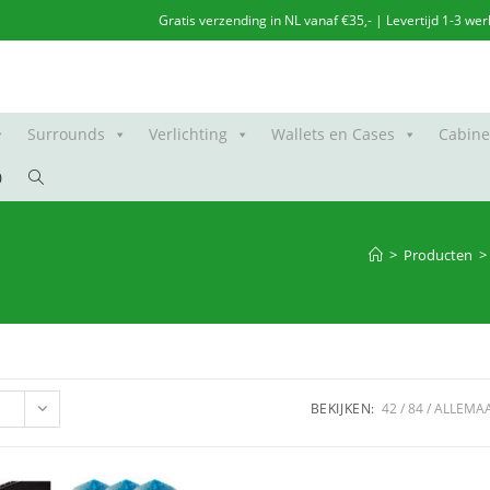
Gratis verzending in NL vanaf €35,- | Levertijd 1-3 
Surrounds
Verlichting
Wallets en Cases
Cabine
Toggle
0
site
>
Producten
>
zoeken
BEKIJKEN:
42
84
ALLEMA