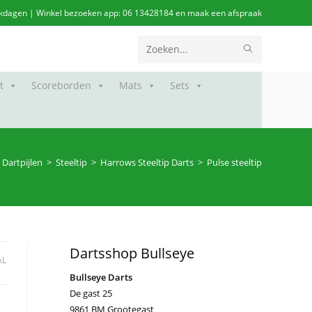
werkdagen | Winkel bezoeken app: 06 13428184 en maak een afspraak
VERZEND
Zoek
ZOEKOPDR
op
t
Scoreborden
Mats
Sets
deze
site
Dartpijlen
>
Steeltip
>
Harrows Steeltip Darts
>
Pulse steeltip
Dartsshop Bullseye
AL
Bullseye Darts
De gast 25
9861 BM Grootegast