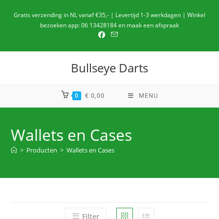
Ga
Gratis verzending in NL vanaf €35,- | Levertijd 1-3 werkdagen | Winkel
naar
bezoeken app: 06 13428184 en maak een afspraak
de
inhoud
Bullseye Darts
0
€
0,00
MENU
Wallets en Cases
>
Producten
>
Wallets en Cases
Filter