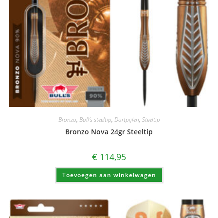
Bronzo
,
Bull's steeltip
,
Dartpijlen
,
Steeltip
Bronzo Nova 24gr Steeltip
€
114,95
Toevoegen aan winkelwagen