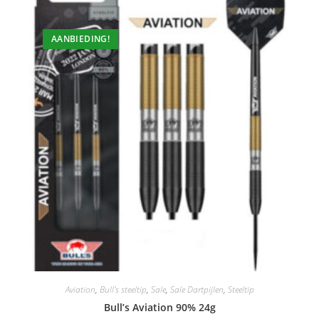
AANBIEDING!
Aviation
,
Bull's steeltip
,
Sale
,
Sale Dartpijlen
,
Steeltip
Bull’s Aviation 90% 24g