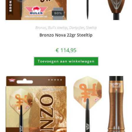
Bronzo
,
Bull's steeltip
,
Dartpijlen
,
Steeltip
Bronzo Nova 22gr Steeltip
€
114,95
Toevoegen aan winkelwagen