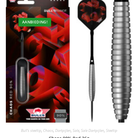
AANBIEDING!
Bull's steeltip
,
Chaos
,
Dartpijlen
,
Sale
,
Sale Dartpijlen
,
Steeltip