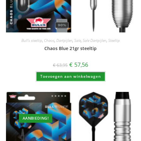
Bull's steeltip
,
Chaos
,
Dartpijlen
,
Sale
,
Sale Dartpijlen
,
Steeltip
Chaos Blue 21gr steeltip
Oorspronkelijke
Huidige
€
57,56
€
63,95
prijs
prijs
was:
is:
Toevoegen aan winkelwagen
€ 63,95.
€ 57,56.
AANBIEDING!