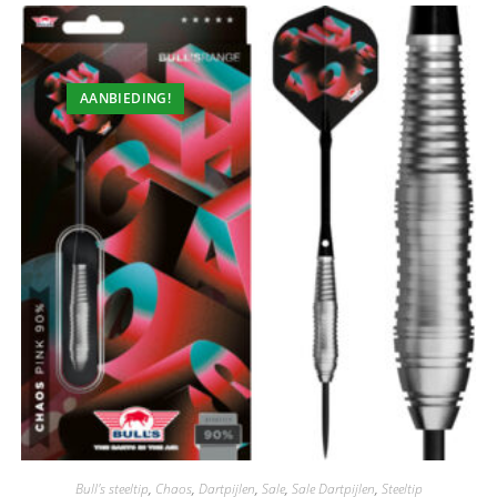
AANBIEDING!
Bull's steeltip
,
Chaos
,
Dartpijlen
,
Sale
,
Sale Dartpijlen
,
Steeltip