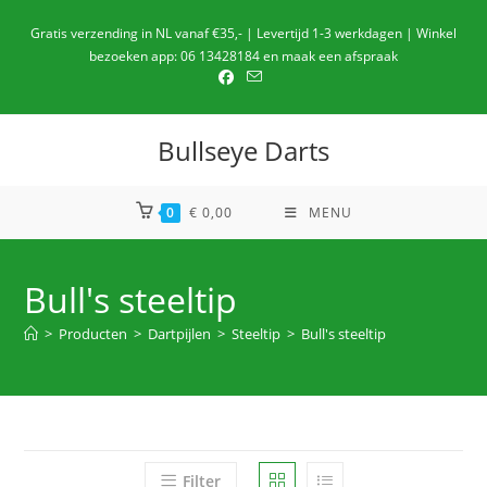
Ga
Gratis verzending in NL vanaf €35,- | Levertijd 1-3 werkdagen | Winkel
naar
bezoeken app: 06 13428184 en maak een afspraak
de
inhoud
Bullseye Darts
0
€
0,00
MENU
Bull's steeltip
>
Producten
>
Dartpijlen
>
Steeltip
>
Bull's steeltip
Filter