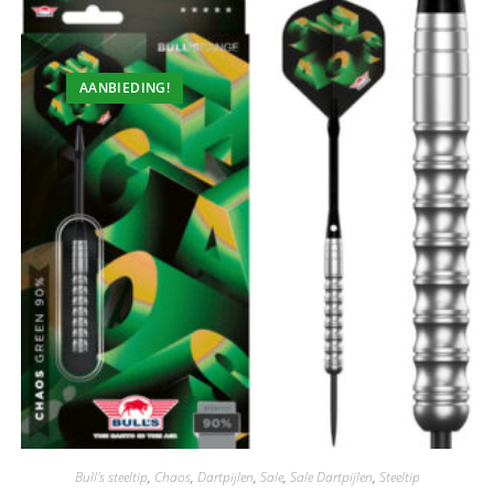
AANBIEDING!
Bull's steeltip
,
Chaos
,
Dartpijlen
,
Sale
,
Sale Dartpijlen
,
Steeltip