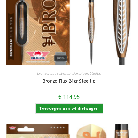
Bronzo
,
Bull's steeltip
,
Dartpijlen
,
Steeltip
Bronzo Flux 24gr Steeltip
€
114,95
Toevoegen aan winkelwagen