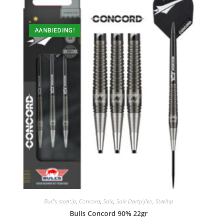
AANBIEDING!
Bull's steeltip
,
Concord
,
Sale
,
Sale Dartpijlen
,
Steeltip
Bulls Concord 90% 22gr