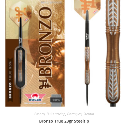
Bronzo
,
Bull's steeltip
,
Dartpijlen
,
Steeltip
Bronzo True 23gr Steeltip