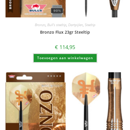
Bronzo
,
Bull's steeltip
,
Dartpijlen
,
Steeltip
Bronzo Flux 23gr Steeltip
€
114,95
Toevoegen aan winkelwagen