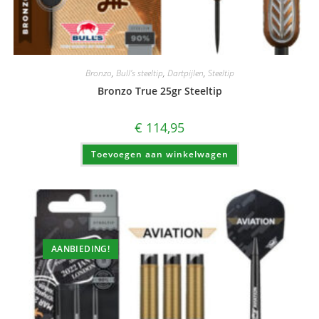
Bronzo
,
Bull's steeltip
,
Dartpijlen
,
Steeltip
Bronzo True 25gr Steeltip
€
114,95
Toevoegen aan winkelwagen
AANBIEDING!