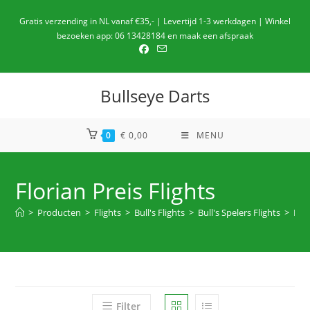
Ga
Gratis verzending in NL vanaf €35,- | Levertijd 1-3 werkdagen | Winkel
naar
bezoeken app: 06 13428184 en maak een afspraak
de
inhoud
Bullseye Darts
0
€
0,00
MENU
Florian Preis Flights
>
Producten
>
Flights
>
Bull's Flights
>
Bull's Spelers Flights
>
Flor
Filter