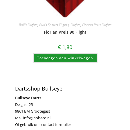
Bull's Flights
,
Bull's Spelers Flights
,
Flights
,
Florian Preis Flights
Florian Preis 90 Flight
€
1,80
Toevoegen aan winkelwagen
Dartsshop Bullseye
Bullseye Darts
De gast 25
9861 BM Grootegast
Mail info@nobeco.nl
Of gebruik ons
contact formulier