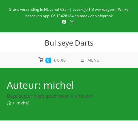
Ga
Gratis verzending in NL vanaf €35,- | Levertijd 1-3 werkdagen | Winkel
naar
bezoeken app: 06 13428184 en maak een afspraak
de
inhoud
Bullseye Darts
0
€
0,00
MENU
Auteur:
michel
Deze auteur heeft geschreven 0 artikelen
>
michel