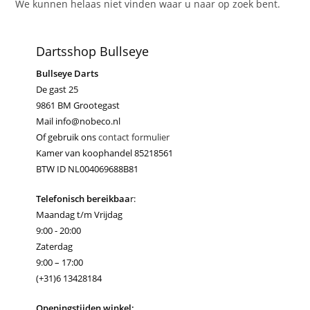
We kunnen helaas niet vinden waar u naar op zoek bent.
Dartsshop Bullseye
Bullseye Darts
De gast 25
9861 BM Grootegast
Mail info@nobeco.nl
Of gebruik ons
contact formulier
Kamer van koophandel 85218561
BTW ID NL004069688B81
Telefonisch bereikbaa
r:
Maandag t/m Vrijdag
9:00 - 20:00
Zaterdag
9:00 – 17:00
(+31)6 13428184
Openingstijden winkel: