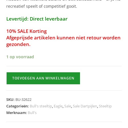
recreatief speelt of competitief gooit.
Levertijd: Direct leverbaar
10% SALE Korting
Afgeprijsde artikelen kunnen niet retour worden
gezonden.
1 op voorraad
Eagle
TOEVOEGEN AAN WINKELWAGEN
3
90%
22gr
SKU:
BU-32622
hoeveelheid
Categorieën:
Bull's steeltip
,
Eagle
,
Sale
,
Sale Dartpijlen
,
Steeltip
Merknaam:
Bull's