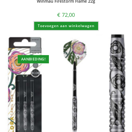
Winmau Firestorm Flame 22g
€
72,00
Toevoegen aan winkelwagen
AANBIEDING!