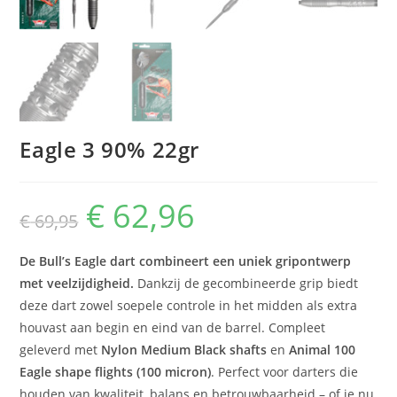
Eagle 3 90% 22gr
€
62,96
Oorspronkelijke
Huidige
€
69,95
prijs
prijs
was:
is:
€ 69,95.
€ 62,96.
De Bull’s Eagle dart combineert een uniek gripontwerp
met veelzijdigheid.
Dankzij de gecombineerde grip biedt
deze dart zowel soepele controle in het midden als extra
houvast aan begin en eind van de barrel. Compleet
geleverd met
Nylon Medium Black shafts
en
Animal 100
Eagle shape flights (100 micron)
. Perfect voor darters die
houden van kwaliteit, balans en betrouwbaarheid – of je nu