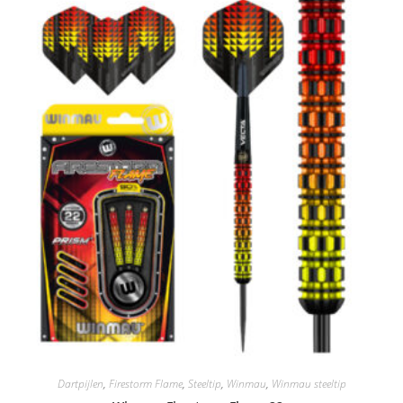
Dartpijlen
,
Firestorm Flame
,
Steeltip
,
Winmau
,
Winmau steeltip