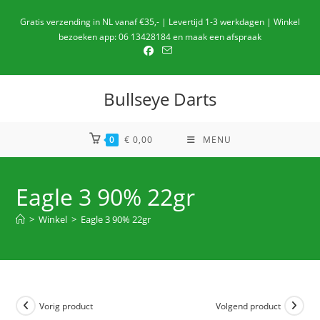
Ga
Gratis verzending in NL vanaf €35,- | Levertijd 1-3 werkdagen | Winkel
naar
bezoeken app: 06 13428184 en maak een afspraak
de
inhoud
Bullseye Darts
0
€
0,00
MENU
Eagle 3 90% 22gr
>
Winkel
>
Eagle 3 90% 22gr
Vorig product
Volgend product