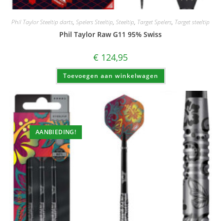
Phil Taylor Steeltip darts
,
Spelers Steeltip
,
Steeltip
,
Target Spelers
,
Target steeltip
Phil Taylor Raw G11 95% Swiss
€
124,95
Toevoegen aan winkelwagen
AANBIEDING!