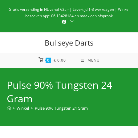
Ga
Gratis verzending in NL vanaf €35,- | Levertijd 1-3 werkdagen | Winkel
naar
bezoeken app: 06 13428184 en maak een afspraak
de
inhoud
Bullseye Darts
0
€
0,00
MENU
Pulse 90% Tungsten 24
Gram
>
Winkel
>
Pulse 90% Tungsten 24 Gram