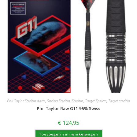
Phil Taylor Steeltip darts
,
Spelers Steeltip
,
Steeltip
,
Target Spelers
,
Target steeltip
Phil Taylor Raw G11 95% Swiss
€
124,95
Toevoegen aan winkelwagen