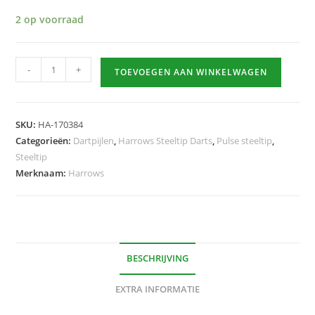
2 op voorraad
Pulse
-
+
TOEVOEGEN AAN WINKELWAGEN
90%
Tungsten
24
SKU:
HA-170384
Gram
Categorieën:
Dartpijlen
,
Harrows Steeltip Darts
,
Pulse steeltip
,
hoeveelheid
Steeltip
Merknaam:
Harrows
BESCHRIJVING
EXTRA INFORMATIE