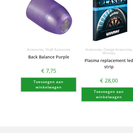
Accessories
,
Shaft Accessoires
Accessories
,
Overige Accessoires
,
Winmau
Back Balance Purple
Plasma replacement le
strip
€
7,75
€
28,00
Toevoegen aan
winkelwagen
Toevoegen aan
winkelwagen