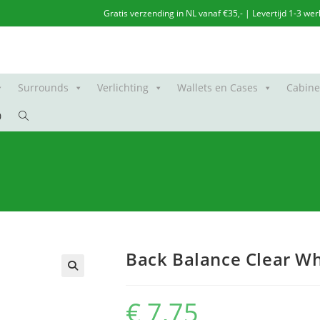
Gratis verzending in NL vanaf €35,- | Levertijd 1-3 
Surrounds
Verlichting
Wallets en Cases
Cabine
Toggle
0
site
e
zoeken
Back Balance Clear Wh
€
7,75