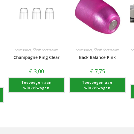
Accessories
,
Shaft Accessoires
Accessories
,
Shaft Accessoires
Ac
Champagne Ring Clear
Back Balance Pink
d
€
3,00
€
7,75
Toevoegen aan
Toevoegen aan
winkelwagen
winkelwagen