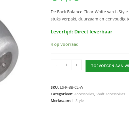
De Back Balance Clear White van L-Style 
stuks verpakt, duurzaam en eenvoudig 
Levertijd: Direct leverbaar
4 op voorraad
Back
-
+
TOEVOEGEN AAN W
Balance
Clear
White
SKU:
LS-R-BB-CL-W
hoeveelheid
Categorieën:
Accessories
,
Shaft Accessoires
Merknaam:
L-Style