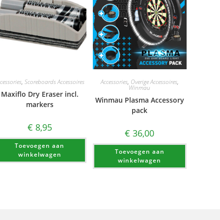
cessories
,
Scoreboards Accessoires
Accessories
,
Overige Accessoires
,
Winmau
Maxiflo Dry Eraser incl.
Winmau Plasma Accessory
markers
pack
€
8,95
€
36,00
Toevoegen aan
Toevoegen aan
winkelwagen
winkelwagen