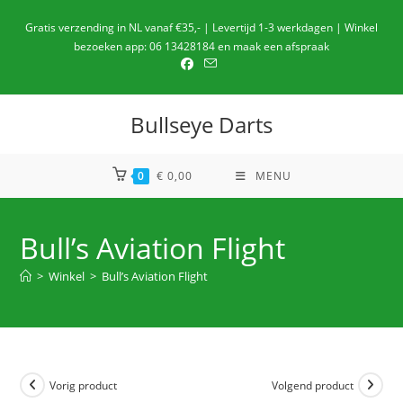
Ga
Gratis verzending in NL vanaf €35,- | Levertijd 1-3 werkdagen | Winkel
naar
bezoeken app: 06 13428184 en maak een afspraak
de
inhoud
Bullseye Darts
0
€
0,00
MENU
Bull’s Aviation Flight
>
Winkel
>
Bull’s Aviation Flight
Vorig product
Volgend product