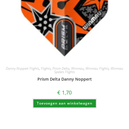
Danny Noppert Flights
,
Flights
,
Prism Delta
,
Winmau
,
Winmau Flights
,
Winmau
Spelers Flights
Prism Delta Danny Noppert
€
1,70
Toevoegen aan winkelwagen