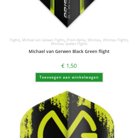
Flights
,
Michael van Gerwen Flights
,
Prism Alpha
,
Winmau
,
Winmau Flights
,
Winmau Spelers Flights
Michael van Gerwen Black Green flight
€
1,50
Toevoegen aan winkelwagen