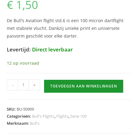
€
1,50
De Bull’s Aviation flight std.6 is een 100 micron dartflight
met stabiele vlucht. Dankzij unieke print en universele
pasvorm geschikt voor elke darter.
Levertijd:
Direct leverbaar
12 op voorraad
Bull’s
-
+
TOEVOEGEN AAN WINKELWAGEN
Aviation
Flight
hoeveelheid
SKU:
BU-50909
Categorieën:
Bull's Flights
,
Flights
,
Serie 100
Merknaam:
Bull's