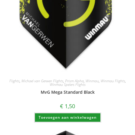
Flights
,
Michael van Gerwen Flights
,
Prism Alpha
,
Winmau
,
Winmau Flights
,
Winmau Spelers Flights
MvG Mega Standard Black
€
1,50
Toevoegen aan winkelwagen