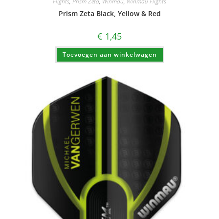
Flights
,
Prism Zeta
,
Winmau
,
Winmau Flights
Prism Zeta Black, Yellow & Red
€
1,45
Toevoegen aan winkelwagen