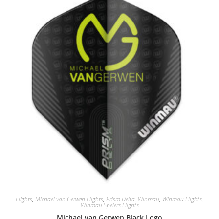
Flights
,
Michael van Gerwen Flights
,
Prism Delta
,
Winmau
,
Winmau Flights
,
Winmau Spelers Flights
Michael van Gerwen Black Logo