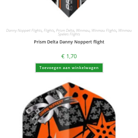
Danny Noppert Flights
,
Flights
,
Prism Delta
,
Winmau
,
Winmau Flights
,
Winmau
Spelers Flights
Prism Delta Danny Noppert flight
€
1,70
Toevoegen aan winkelwagen