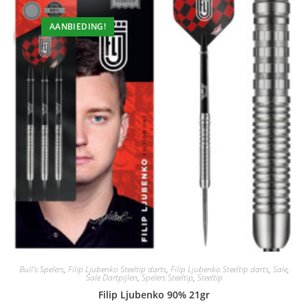
AANBIEDING!
Bull's Spelers
,
Filip Ljubenko Steeltip darts
,
Filip Ljubenko Steeltip darts
,
Sale
,
Sale Dartpijlen
,
Spelers Steeltip
,
Steeltip
Filip Ljubenko 90% 21gr