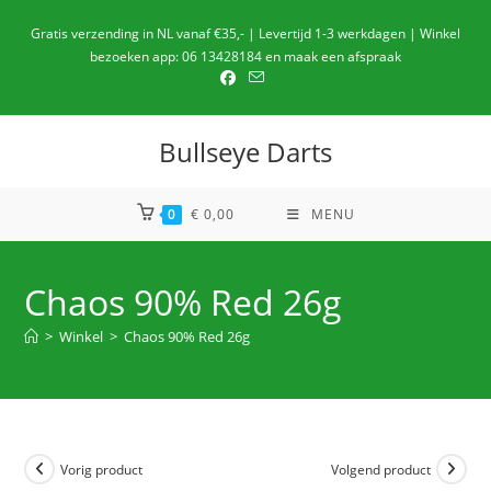
Ga
Gratis verzending in NL vanaf €35,- | Levertijd 1-3 werkdagen | Winkel
naar
bezoeken app: 06 13428184 en maak een afspraak
de
inhoud
Bullseye Darts
0
€
0,00
MENU
Chaos 90% Red 26g
>
Winkel
>
Chaos 90% Red 26g
Vorig product
Volgend product