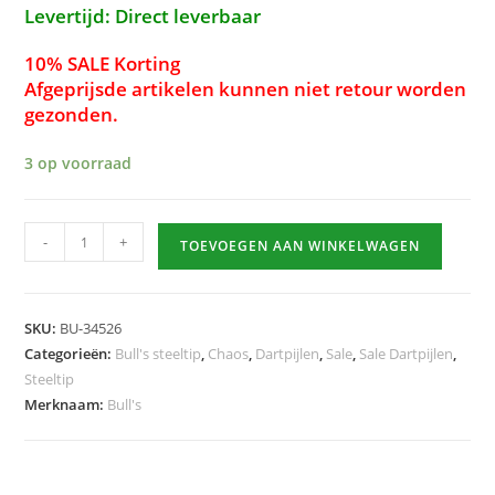
Levertijd: Direct leverbaar
10% SALE Korting
Afgeprijsde artikelen kunnen niet retour worden
gezonden.
3 op voorraad
Chaos
-
+
TOEVOEGEN AAN WINKELWAGEN
90%
Red
26g
SKU:
BU-34526
hoeveelheid
Categorieën:
Bull's steeltip
,
Chaos
,
Dartpijlen
,
Sale
,
Sale Dartpijlen
,
Steeltip
Merknaam:
Bull's