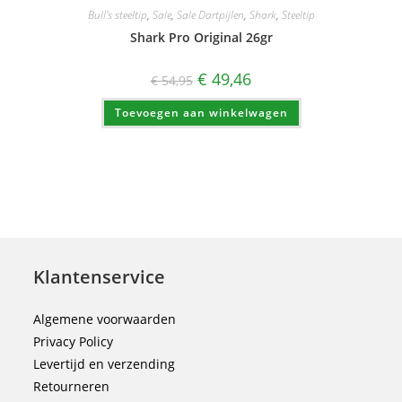
Bull's steeltip
,
Sale
,
Sale Dartpijlen
,
Shark
,
Steeltip
Shark Pro Original 26gr
Oorspronkelijke
Huidige
€
49,46
€
54,95
prijs
prijs
was:
is:
Toevoegen aan winkelwagen
€ 54,95.
€ 49,46.
Klantenservice
Algemene voorwaarden
Privacy Policy
Levertijd en verzending
Retourneren