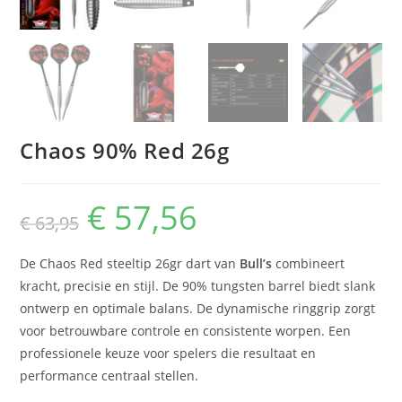
Chaos 90% Red 26g
€
57,56
Oorspronkelijke
Huidige
€
63,95
prijs
prijs
was:
is:
€ 63,95.
€ 57,56.
De Chaos Red steeltip 26gr dart van
Bull’s
combineert
kracht, precisie en stijl. De 90% tungsten barrel biedt slank
ontwerp en optimale balans. De dynamische ringgrip zorgt
voor betrouwbare controle en consistente worpen. Een
professionele keuze voor spelers die resultaat en
performance centraal stellen.