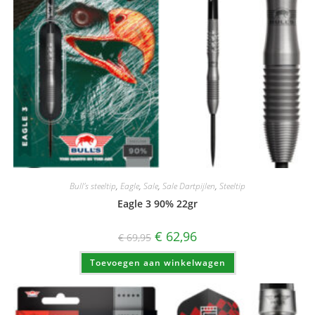
Bull's steeltip
,
Eagle
,
Sale
,
Sale Dartpijlen
,
Steeltip
Eagle 3 90% 22gr
Oorspronkelijke
Huidige
€
62,96
€
69,95
prijs
prijs
was:
is:
Toevoegen aan winkelwagen
€ 69,95.
€ 62,96.