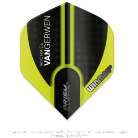
Flights
,
Michael van Gerwen Flights
,
Prism Alpha
,
Winmau
,
Winmau Flights
,
Winmau Spelers Flights