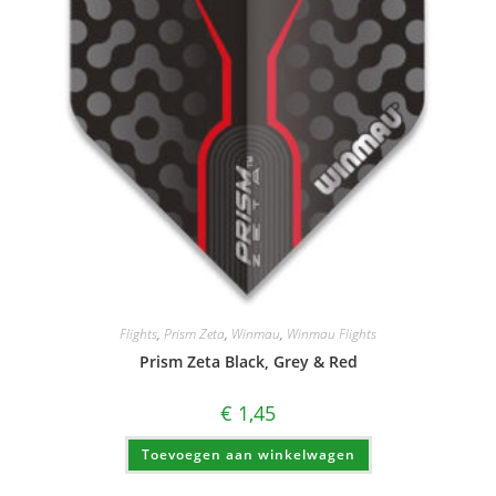
Flights
,
Prism Zeta
,
Winmau
,
Winmau Flights
Prism Zeta Black, Grey & Red
€
1,45
Toevoegen aan winkelwagen