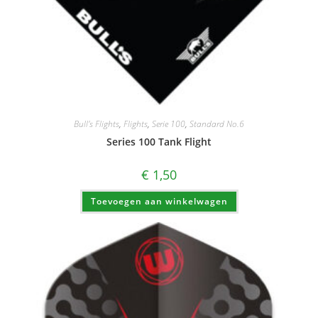
Bull's Flights
,
Flights
,
Serie 100
,
Standard No.6
Series 100 Tank Flight
€
1,50
Toevoegen aan winkelwagen