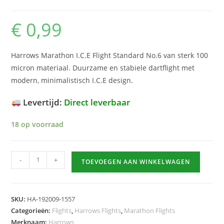
€
0,99
Harrows Marathon I.C.E Flight Standard No.6 van sterk 100
micron materiaal. Duurzame en stabiele dartflight met
modern, minimalistisch I.C.E design.
Levertijd:
Direct leverbaar
18 op voorraad
Harrows
-
+
TOEVOEGEN AAN WINKELWAGEN
Marathon
I.C.E
Flight
SKU:
HA-192009-1557
hoeveelheid
Categorieën:
Flights
,
Harrows Flights
,
Marathon Flights
Merknaam:
Harrows