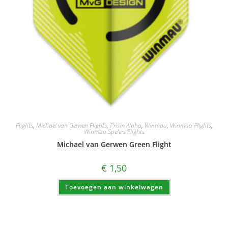
Flights
,
Michael van Gerwen Flights
,
Prism Alpha
,
Winmau
,
Winmau Flights
,
Winmau Spelers Flights
Michael van Gerwen Green Flight
€
1,50
Toevoegen aan winkelwagen