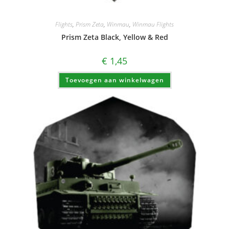
Flights
,
Prism Zeta
,
Winmau
,
Winmau Flights
Prism Zeta Black, Yellow & Red
€
1,45
Toevoegen aan winkelwagen