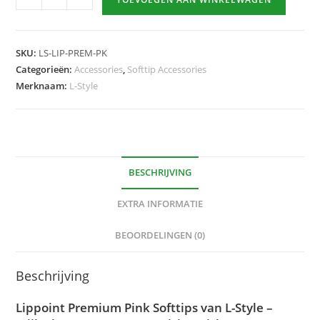
Premium
Pink
softtips
SKU:
LS-LIP-PREM-PK
hoeveelheid
Categorieën:
Accessories
,
Softtip Accessories
Merknaam:
L-Style
BESCHRIJVING
EXTRA INFORMATIE
BEOORDELINGEN (0)
Beschrijving
Lippoint Premium Pink Softtips van L-Style –