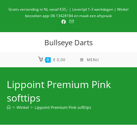
Ga
Gratis verzending in NL vanaf €35,- | Levertijd 1-3 werkdagen | Winkel
naar
bezoeken app: 06 13428184 en maak een afspraak
de
inhoud
Bullseye Darts
0
€
0,00
MENU
Lippoint Premium Pink
softtips
>
Winkel
>
Lippoint Premium Pink softtips