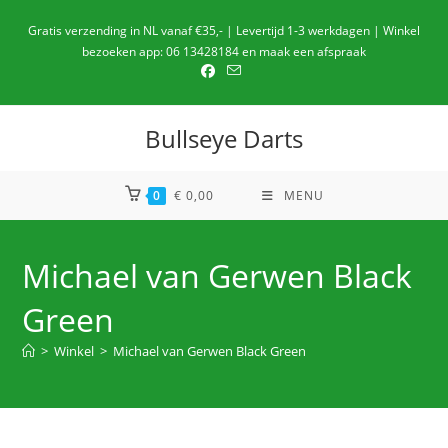
Ga
Gratis verzending in NL vanaf €35,- | Levertijd 1-3 werkdagen | Winkel
naar
bezoeken app: 06 13428184 en maak een afspraak
de
inhoud
Bullseye Darts
0
€
0,00
MENU
Michael van Gerwen Black
Green
>
Winkel
>
Michael van Gerwen Black Green