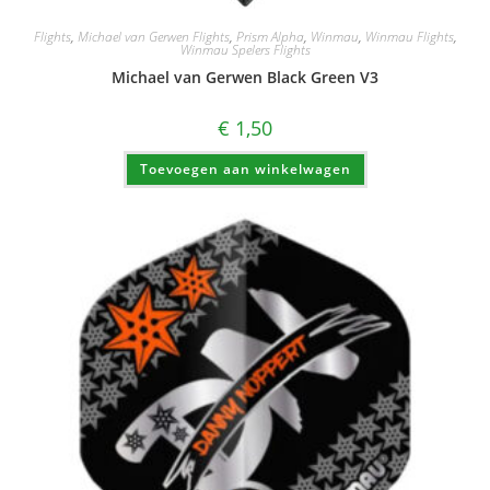
Flights
,
Michael van Gerwen Flights
,
Prism Alpha
,
Winmau
,
Winmau Flights
,
Winmau Spelers Flights
Michael van Gerwen Black Green V3
€
1,50
Toevoegen aan winkelwagen