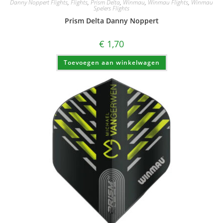
Danny Noppert Flights
,
Flights
,
Prism Delta
,
Winmau
,
Winmau Flights
,
Winmau
Spelers Flights
Prism Delta Danny Noppert
€
1,70
Toevoegen aan winkelwagen