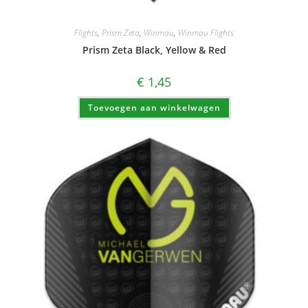
Flights
,
Prism Zeta
,
Winmau
,
Winmau Flights
Prism Zeta Black, Yellow & Red
€
1,45
Toevoegen aan winkelwagen