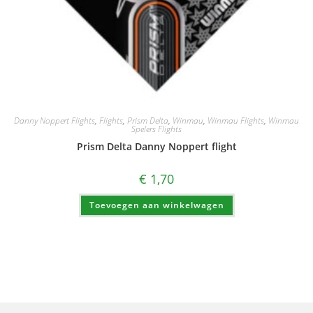
Danny Noppert Flights
,
Flights
,
Prism Delta
,
Winmau
,
Winmau Flights
,
Winmau
Spelers Flights
Prism Delta Danny Noppert flight
€
1,70
Toevoegen aan winkelwagen