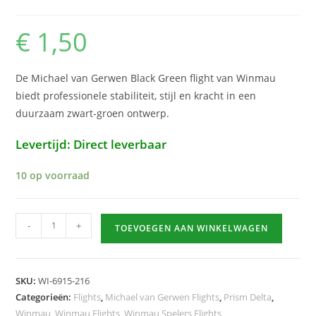
€
1,50
De Michael van Gerwen Black Green flight van Winmau
biedt professionele stabiliteit, stijl en kracht in een
duurzaam zwart-groen ontwerp.
Levertijd: Direct leverbaar
10 op voorraad
Michael
-
+
TOEVOEGEN AAN WINKELWAGEN
van
Gerwen
Black
SKU:
WI-6915-216
Green
Categorieën:
Flights
,
Michael van Gerwen Flights
,
Prism Delta
,
hoeveelheid
Winmau
,
Winmau Flights
,
Winmau Spelers Flights