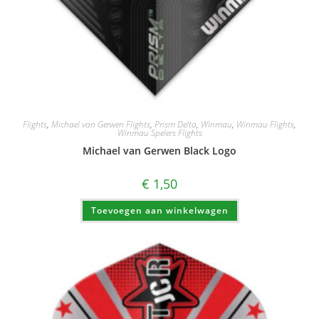
Flights
,
Michael van Gerwen Flights
,
Prism Delta
,
Winmau
,
Winmau Flights
,
Winmau Spelers Flights
Michael van Gerwen Black Logo
€
1,50
Toevoegen aan winkelwagen