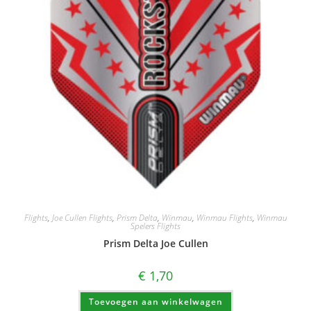
Flights
,
Joe Cullen Flights
,
Prism Delta
,
Winmau
,
Winmau Flights
,
Winmau
Spelers Flights
Prism Delta Joe Cullen
€
1,70
Toevoegen aan winkelwagen