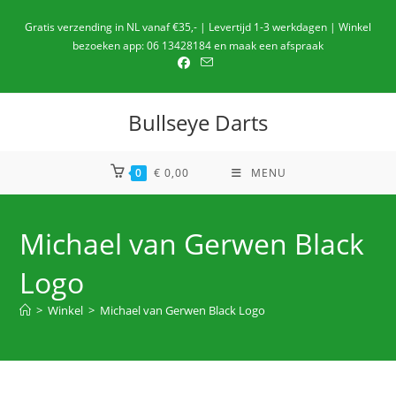
Ga
Gratis verzending in NL vanaf €35,- | Levertijd 1-3 werkdagen | Winkel
naar
bezoeken app: 06 13428184 en maak een afspraak
de
inhoud
Bullseye Darts
0
€
0,00
MENU
Michael van Gerwen Black
Logo
>
Winkel
>
Michael van Gerwen Black Logo