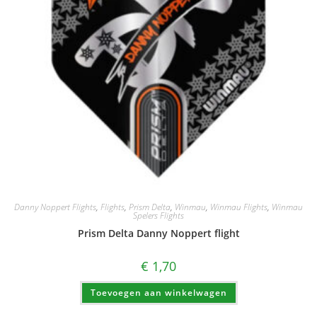
Danny Noppert Flights
,
Flights
,
Prism Delta
,
Winmau
,
Winmau Flights
,
Winmau
Spelers Flights
Prism Delta Danny Noppert flight
€
1,70
Toevoegen aan winkelwagen