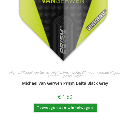
Flights
,
Michael van Gerwen Flights
,
Prism Delta
,
Winmau
,
Winmau Flights
,
Winmau Spelers Flights
Michael van Gerwen Prism Delta Black Grey
€
1,50
Toevoegen aan winkelwagen