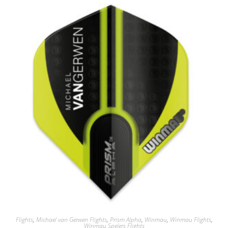
Flights
,
Michael van Gerwen Flights
,
Prism Alpha
,
Winmau
,
Winmau Flights
,
Winmau Spelers Flights