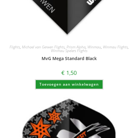
Flights
,
Michael van Gerwen Flights
,
Prism Alpha
,
Winmau
,
Winmau Flights
,
Winmau Spelers Flights
MvG Mega Standard Black
€
1,50
Toevoegen aan winkelwagen