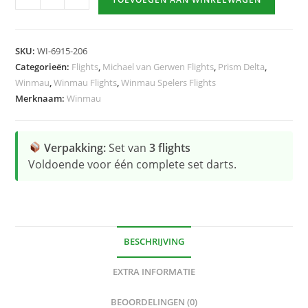
van
Gerwen
Black
SKU:
WI-6915-206
Logo
Categorieën:
Flights
,
Michael van Gerwen Flights
,
Prism Delta
,
hoeveelheid
Winmau
,
Winmau Flights
,
Winmau Spelers Flights
Merknaam:
Winmau
Verpakking:
Set van
3 flights
Voldoende voor één complete set darts.
BESCHRIJVING
EXTRA INFORMATIE
BEOORDELINGEN (0)