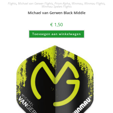
Flights
,
Michael van Gerwen Flights
,
Prism Alpha
,
Winmau
,
Winmau Flights
,
Winmau Spelers Flights
Michael van Gerwen Black Middle
€
1,50
Toevoegen aan winkelwagen