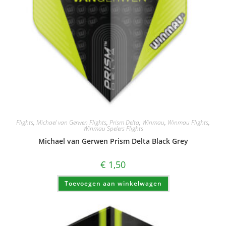
Flights
,
Michael van Gerwen Flights
,
Prism Delta
,
Winmau
,
Winmau Flights
,
Winmau Spelers Flights
Michael van Gerwen Prism Delta Black Grey
€
1,50
Toevoegen aan winkelwagen