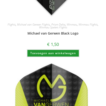
Flights
,
Michael van Gerwen Flights
,
Prism Delta
,
Winmau
,
Winmau Flights
,
Winmau Spelers Flights
Michael van Gerwen Black Logo
€
1,50
Toevoegen aan winkelwagen