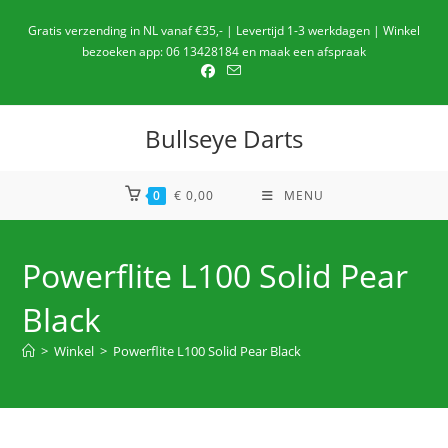
Ga
Gratis verzending in NL vanaf €35,- | Levertijd 1-3 werkdagen | Winkel
naar
bezoeken app: 06 13428184 en maak een afspraak
de
inhoud
Bullseye Darts
0
€
0,00
MENU
Powerflite L100 Solid Pear
Black
>
Winkel
>
Powerflite L100 Solid Pear Black