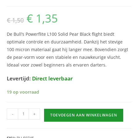
€
1,35
Oorspronkelijke
Huidige
€
1,50
prijs
prijs
was:
is:
€ 1,50.
€ 1,35.
De Bull’s Powerflite L100 Solid Pear Black flight biedt
optimale controle en duurzaamheid. Dankzij het stevige
100 micron materiaal gaat hij langer mee. Bovendien zorgt
de pear-vorm voor een stabiele en nauwkeurige vlucht.
Ideaal voor zowel beginners als ervaren darters.
Levertijd:
Direct leverbaar
19 op voorraad
Powerflite
-
+
TOEVOEGEN AAN WINKELWAGEN
L100
Solid
Pear
SKU:
BU-50745