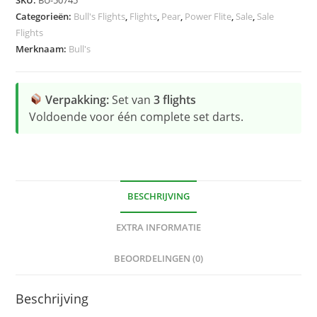
Black
Categorieën:
Bull's Flights
,
Flights
,
Pear
,
Power Flite
,
Sale
,
Sale
hoeveelheid
Flights
Merknaam:
Bull's
Verpakking:
Set van
3 flights
Voldoende voor één complete set darts.
BESCHRIJVING
EXTRA INFORMATIE
BEOORDELINGEN (0)
Beschrijving