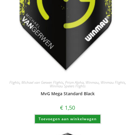
Flights
,
Michael van Gerwen Flights
,
Prism Alpha
,
Winmau
,
Winmau Flights
,
Winmau Spelers Flights
MvG Mega Standard Black
€
1,50
Toevoegen aan winkelwagen