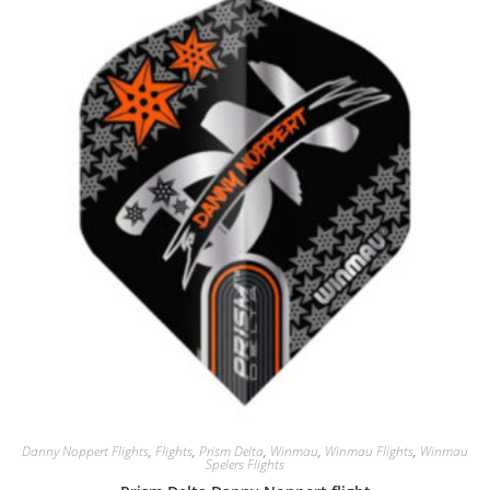
Danny Noppert Flights
,
Flights
,
Prism Delta
,
Winmau
,
Winmau Flights
,
Winmau
Spelers Flights