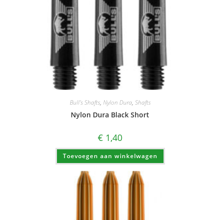
Bull's Shafts
,
Nylon Dura
,
Shafts
Nylon Dura Black Short
€
1,40
Toevoegen aan winkelwagen