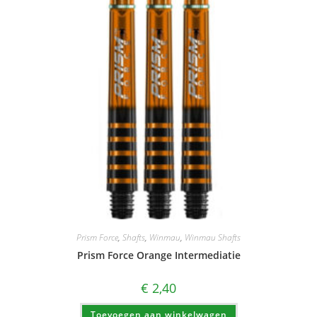
Prism Force
,
Shafts
,
Winmau
,
Winmau Shafts
Prism Force Orange Intermediatie
€
2,40
Toevoegen aan winkelwagen