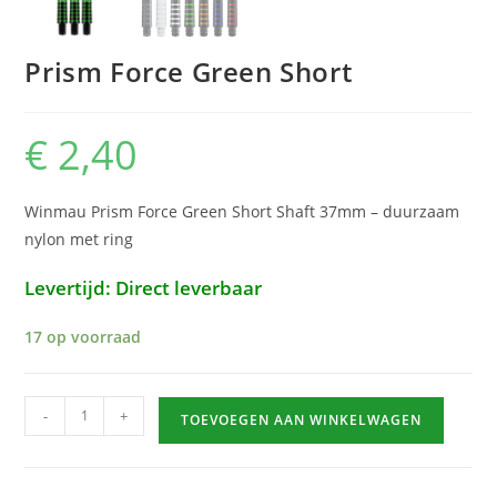
Prism Force Green Short
€
2,40
Winmau Prism Force Green Short Shaft 37mm – duurzaam
nylon met ring
Levertijd: Direct leverbaar
17 op voorraad
Prism
-
+
TOEVOEGEN AAN WINKELWAGEN
Force
Green
Short