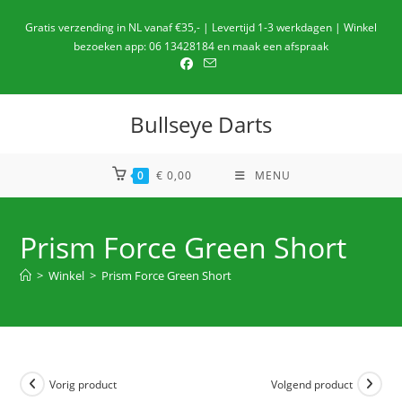
Ga
Gratis verzending in NL vanaf €35,- | Levertijd 1-3 werkdagen | Winkel
naar
bezoeken app: 06 13428184 en maak een afspraak
de
inhoud
Bullseye Darts
0
€
0,00
MENU
Prism Force Green Short
>
Winkel
>
Prism Force Green Short
Vorig product
Volgend product