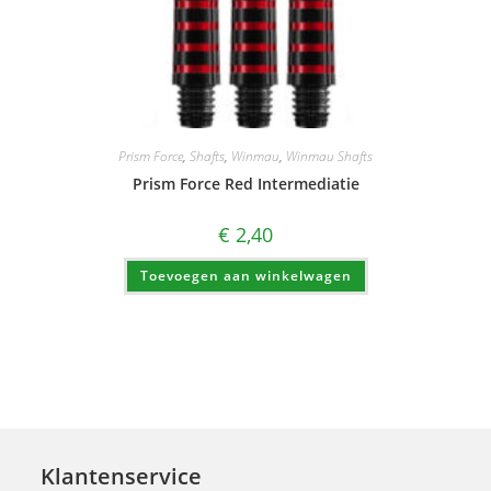
Prism Force
,
Shafts
,
Winmau
,
Winmau Shafts
Prism Force Red Intermediatie
€
2,40
Toevoegen aan winkelwagen
Klantenservice