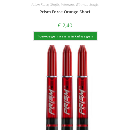
Prism Force
,
Shafts
,
Winmau
,
Winmau Shafts
Prism Force Orange Short
€
2,40
Toevoegen aan winkelwagen