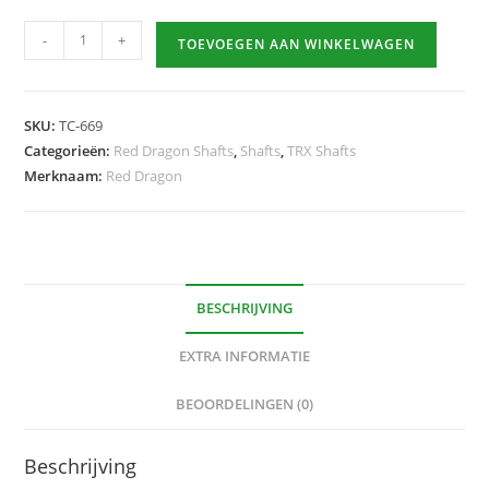
TRX
-
+
TOEVOEGEN AAN WINKELWAGEN
Black
Extra
Short
SKU:
TC-669
hoeveelheid
Categorieën:
Red Dragon Shafts
,
Shafts
,
TRX Shafts
Merknaam:
Red Dragon
BESCHRIJVING
EXTRA INFORMATIE
BEOORDELINGEN (0)
Beschrijving