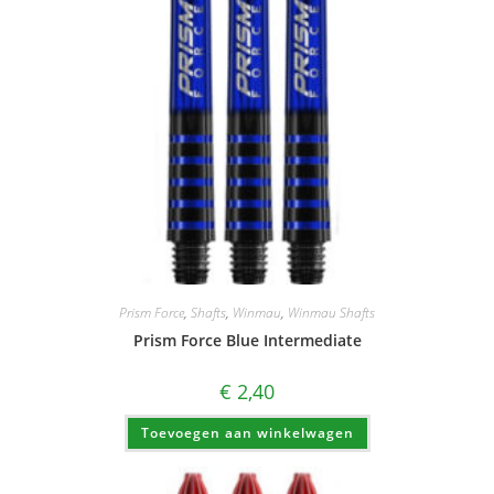
Prism Force
,
Shafts
,
Winmau
,
Winmau Shafts
Prism Force Blue Intermediate
€
2,40
Toevoegen aan winkelwagen