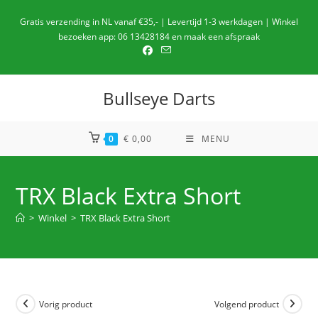
Ga
Gratis verzending in NL vanaf €35,- | Levertijd 1-3 werkdagen | Winkel
naar
bezoeken app: 06 13428184 en maak een afspraak
de
inhoud
Bullseye Darts
0
€
0,00
MENU
TRX Black Extra Short
>
Winkel
>
TRX Black Extra Short
Vorig product
Volgend product