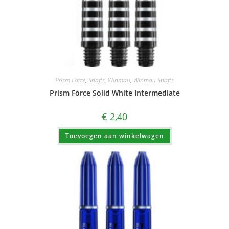
Prism Force
,
Shafts
,
Winmau
,
Winmau Shafts
Prism Force Solid White Intermediate
€
2,40
Toevoegen aan winkelwagen