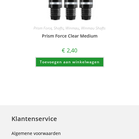
Prism Force
,
Shafts
,
Winmau
,
Winmau Shafts
Prism Force Clear Medium
€
2,40
Toevoegen aan winkelwagen
Klantenservice
Algemene voorwaarden