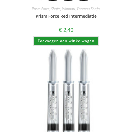
Prism Force
,
Shafts
,
Winmau
,
Winmau Shafts
Prism Force Red Intermediatie
€
2,40
Toevoegen aan winkelwagen