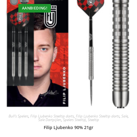
AANBIEDING!
Bull's Spelers
,
Filip Ljubenko Steeltip darts
,
Filip Ljubenko Steeltip darts
,
Sale
,
Sale Dartpijlen
,
Spelers Steeltip
,
Steeltip
Filip Ljubenko 90% 21gr