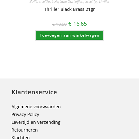
Bull's steeltip
,
Sale
,
Sale Dartpijlen
,
Steeltip
,
Thriller
Thriller Black Brass 21gr
Oorspronkelijke
Huidige
€
16,65
€
18,50
prijs
prijs
was:
is:
Toevoegen aan winkelwagen
€ 18,50.
€ 16,65.
Klantenservice
Algemene voorwaarden
Privacy Policy
Levertijd en verzending
Retourneren
Klachten