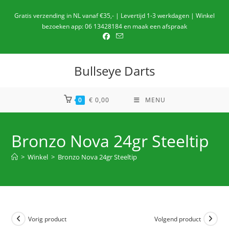
Ga
Gratis verzending in NL vanaf €35,- | Levertijd 1-3 werkdagen | Winkel
naar
bezoeken app: 06 13428184 en maak een afspraak
de
inhoud
Bullseye Darts
0
€
0,00
MENU
Bronzo Nova 24gr Steeltip
>
Winkel
>
Bronzo Nova 24gr Steeltip
Vorig product
Volgend product