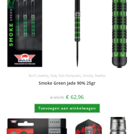
Bull's steeltip
,
Sale
,
Sale Dartpijlen
,
Smoke
,
Steeltip
Smoke Green Jade 90% 25gr
Oorspronkelijke
Huidige
€
62,96
€
69,95
prijs
prijs
was:
is:
Toevoegen aan winkelwagen
€ 69,95.
€ 62,96.