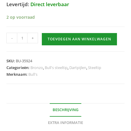
Levertijd:
Direct leverbaar
2 op voorraad
Bronzo
-
+
TOEVOEGEN AAN WINKELWAGEN
Nova
24gr
Steeltip
SKU:
BU-35924
hoeveelheid
Categorieën:
Bronzo
,
Bull's steeltip
,
Dartpijlen
,
Steeltip
Merknaam:
Bull's
BESCHRIJVING
EXTRA INFORMATIE