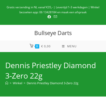
Ga
Gratis verzending in NL vanaf €35,- | Levertijd 1-3 werkdagen | Winkel
naar
bezoeken app: 06 13428184 en maak een afspraak
de
inhoud
Bullseye Darts
0
€
0,00
MENU
Dennis Priestley Diamond
3-Zero 22g
>
Winkel
>
Dennis Priestley Diamond 3-Zero 22g