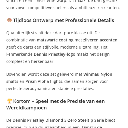
vlucht en een consistente worp. Dit maakt de dart geschikt
voor zowel competitieve spelers als ambitieuze recreanten.
Tijdloos Ontwerp met Professionele Details
Qua uiterlijk straalt deze dart pure klasse uit. De
combinatie van
matzwarte coating
met
zilveren accenten
geeft de darts een stijlvolle, moderne uitstraling. Het
kenmerkende
Dennis Priestley-logo
maakt het design
compleet en herkenbaar.
Bovendien wordt deze set geleverd met
Winmau Nylon
shafts
en
Prism Alpha flights
, die samen zorgen voor
perfecte aerodynamica en stabiele prestaties.
Kortom – Speel met de Precisie van een
Wereldkampioen
De
Dennis Priestley Diamond 3-Zero Steeltip
Serie
biedt
precisie, grip en duurzaamheid in één. Dankzij de