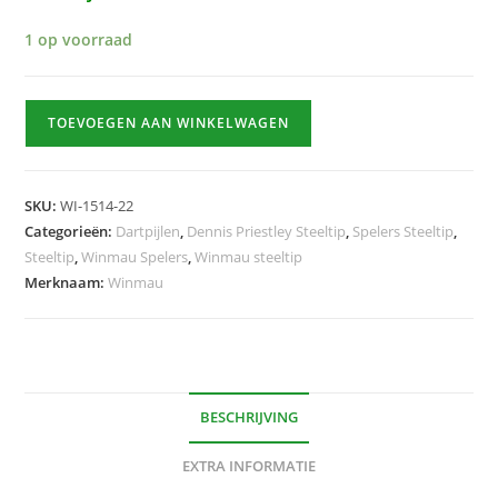
1 op voorraad
Dennis
TOEVOEGEN AAN WINKELWAGEN
Priestley
Diamond
3-
SKU:
WI-1514-22
Zero
Categorieën:
Dartpijlen
,
Dennis Priestley Steeltip
,
Spelers Steeltip
,
22g
Steeltip
,
Winmau Spelers
,
Winmau steeltip
hoeveelheid
Merknaam:
Winmau
BESCHRIJVING
EXTRA INFORMATIE