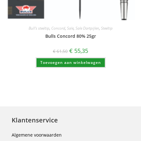
Bull's steeltip
,
Concord
,
Sale
,
Sale Dartpijlen
,
Steeltip
Bulls Concord 80% 25gr
Oorspronkelijke
Huidige
€
55,35
€
61,50
prijs
prijs
was:
is:
Toevoegen aan winkelwagen
€ 61,50.
€ 55,35.
Klantenservice
Algemene voorwaarden