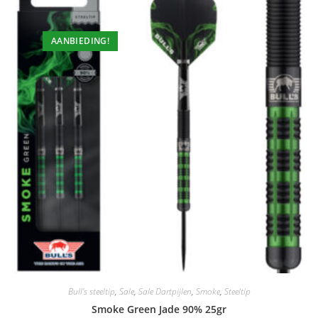
AANBIEDING!
Bull's steeltip
,
Sale
,
Sale Dartpijlen
,
Smoke
,
Steeltip
Smoke Green Jade 90% 25gr