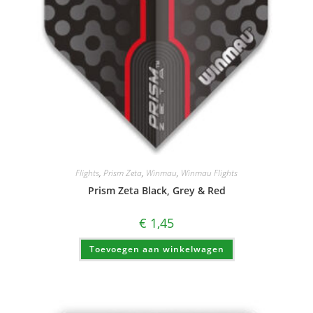
Flights
,
Prism Zeta
,
Winmau
,
Winmau Flights
Prism Zeta Black, Grey & Red
€
1,45
Toevoegen aan winkelwagen