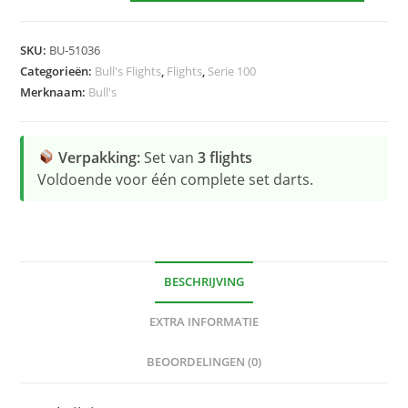
Blue
Flight
SKU:
BU-51036
hoeveelheid
Categorieën:
Bull's Flights
,
Flights
,
Serie 100
Merknaam:
Bull's
Verpakking:
Set van
3 flights
Voldoende voor één complete set darts.
BESCHRIJVING
EXTRA INFORMATIE
BEOORDELINGEN (0)