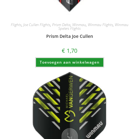
Flights
,
Joe Cullen Flights
,
Prism Delta
,
Winmau
,
Winmau Flights
,
Winmau
Spelers Flights
Prism Delta Joe Cullen
€
1,70
Toevoegen aan winkelwagen