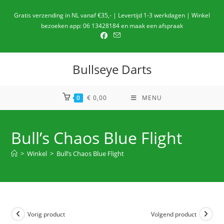
Ga
Gratis verzending in NL vanaf €35,- | Levertijd 1-3 werkdagen | Winkel
naar
bezoeken app: 06 13428184 en maak een afspraak
de
inhoud
Bullseye Darts
0
€
0,00
MENU
Bull’s Chaos Blue Flight
>
Winkel
>
Bull’s Chaos Blue Flight
Vorig product
Volgend product