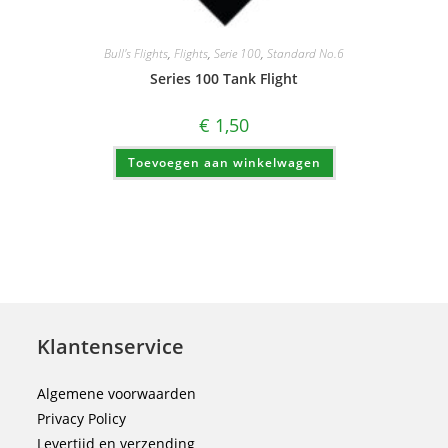
Bull's Flights
,
Flights
,
Serie 100
,
Standard No.6
Series 100 Tank Flight
€
1,50
Toevoegen aan winkelwagen
Klantenservice
Algemene voorwaarden
Privacy Policy
Levertijd en verzending