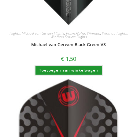
Flights
,
Michael van Gerwen Flights
,
Prism Alpha
,
Winmau
,
Winmau Flights
,
Winmau Spelers Flights
Michael van Gerwen Black Green V3
€
1,50
Toevoegen aan winkelwagen