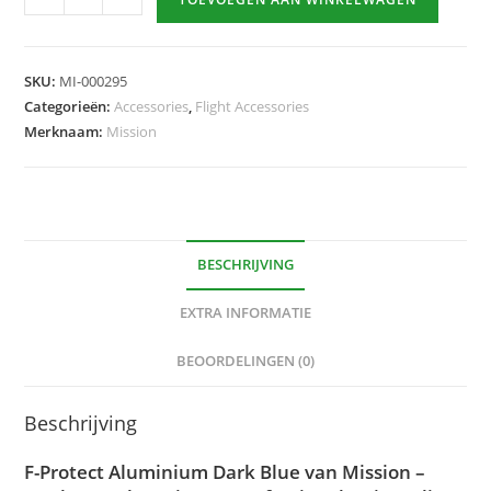
Protect
Aluminium
Dark
SKU:
MI-000295
Blue
Categorieën:
Accessories
,
Flight Accessories
hoeveelheid
Merknaam:
Mission
BESCHRIJVING
EXTRA INFORMATIE
BEOORDELINGEN (0)
Beschrijving
F-Protect Aluminium Dark Blue van Mission –