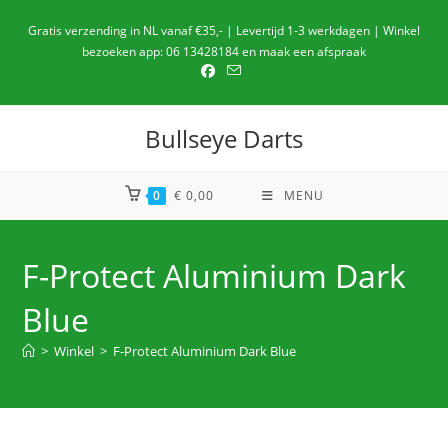
Ga
Gratis verzending in NL vanaf €35,- | Levertijd 1-3 werkdagen | Winkel
naar
bezoeken app: 06 13428184 en maak een afspraak
de
inhoud
Bullseye Darts
0
€
0,00
MENU
F-Protect Aluminium Dark
Blue
>
Winkel
>
F-Protect Aluminium Dark Blue