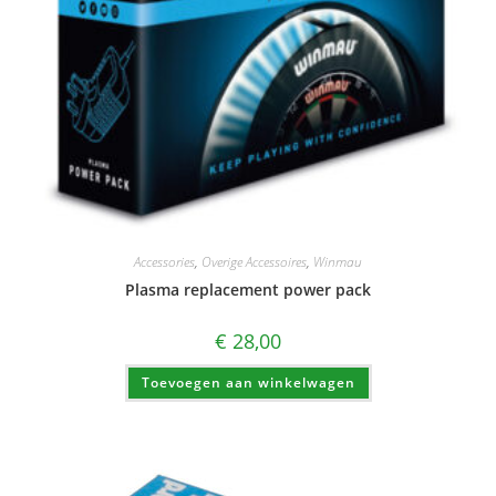
Accessories
,
Overige Accessoires
,
Winmau
Plasma replacement power pack
€
28,00
Toevoegen aan winkelwagen