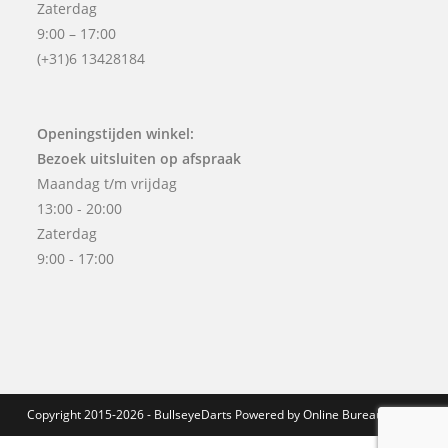
Zaterdag
9:00 – 17:00
(+31)6 13428184
Openingstijden winkel:
Bezoek uitsluiten op afspraak
Maandag t/m vrijdag
13:00 - 20:00
Zaterdag
9:00 - 17:00
Copyright 2015-2026 - BullseyeDarts Powered by
Online Bureau Noord