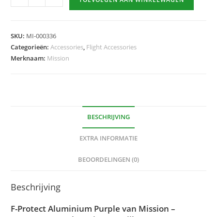
Protect
Aluminium
Purple
SKU:
MI-000336
hoeveelheid
Categorieën:
Accessories
,
Flight Accessories
Merknaam:
Mission
BESCHRIJVING
EXTRA INFORMATIE
BEOORDELINGEN (0)
Beschrijving
F-Protect Aluminium Purple van Mission –