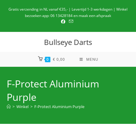
Ga
Gratis verzending in NL vanaf €35,- | Levertijd 1-3 werkdagen | Winkel
naar
bezoeken app: 06 13428184 en maak een afspraak
de
inhoud
Bullseye Darts
0
€
0,00
MENU
F-Protect Aluminium
Purple
>
Winkel
>
F-Protect Aluminium Purple