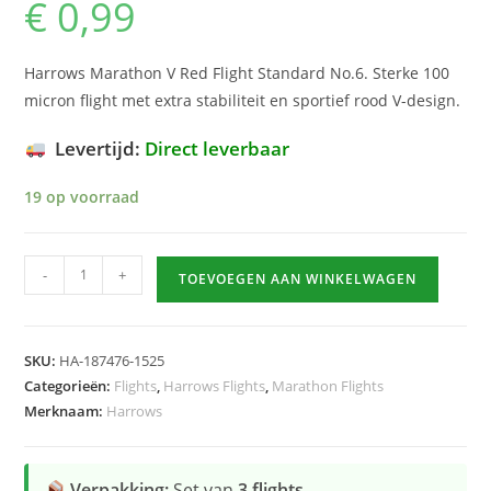
€
0,99
Harrows Marathon V Red Flight Standard No.6. Sterke 100
micron flight met extra stabiliteit en sportief rood V-design.
Levertijd:
Direct leverbaar
19 op voorraad
Marathon
-
+
TOEVOEGEN AAN WINKELWAGEN
V
Red
Flight
SKU:
HA-187476-1525
hoeveelheid
Categorieën:
Flights
,
Harrows Flights
,
Marathon Flights
Merknaam:
Harrows
Verpakking:
Set van
3 flights