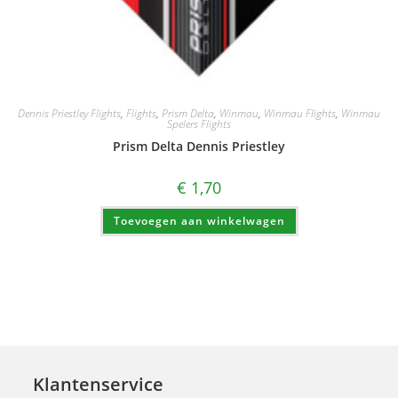
Dennis Priestley Flights
,
Flights
,
Prism Delta
,
Winmau
,
Winmau Flights
,
Winmau
Spelers Flights
Prism Delta Dennis Priestley
€
1,70
Toevoegen aan winkelwagen
Klantenservice