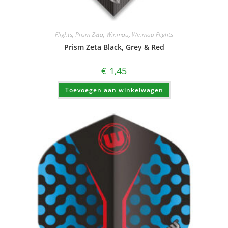
Flights
,
Prism Zeta
,
Winmau
,
Winmau Flights
Prism Zeta Black, Grey & Red
€
1,45
Toevoegen aan winkelwagen