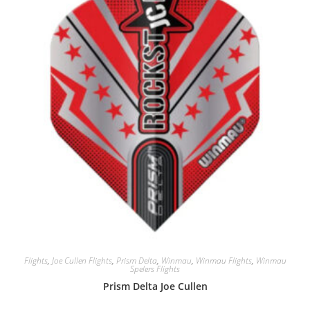
Flights
,
Joe Cullen Flights
,
Prism Delta
,
Winmau
,
Winmau Flights
,
Winmau
Spelers Flights
Prism Delta Joe Cullen