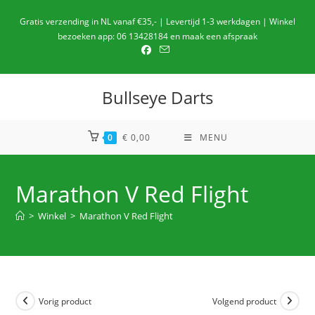
Ga
Gratis verzending in NL vanaf €35,- | Levertijd 1-3 werkdagen | Winkel
naar
bezoeken app: 06 13428184 en maak een afspraak
de
inhoud
Bullseye Darts
0
€
0,00
MENU
Marathon V Red Flight
>
Winkel
>
Marathon V Red Flight
Vorig product
Volgend product