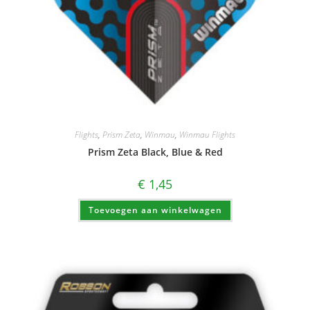
Flights
,
Prism Zeta
,
Winmau
,
Winmau Flights
Prism Zeta Black, Blue & Red
€
1,45
Toevoegen aan winkelwagen