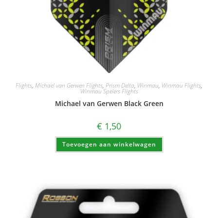
Flights
,
Michael van Gerwen Flights
,
Prism Delta
,
Winmau
,
Winmau Flights
,
Winmau Spelers Flights
Michael van Gerwen Black Green
€
1,50
Toevoegen aan winkelwagen