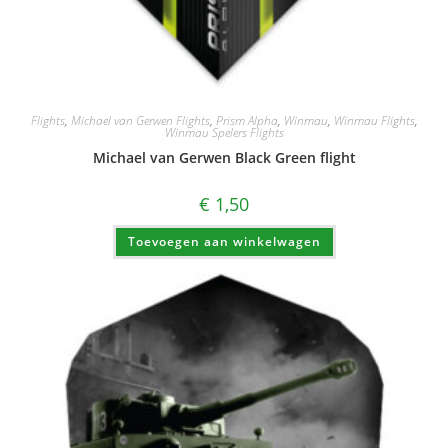
Flights
,
Michael van Gerwen Flights
,
Prism Alpha
,
Winmau
,
Winmau Flights
,
Winmau Spelers Flights
Michael van Gerwen Black Green flight
€
1,50
Toevoegen aan winkelwagen