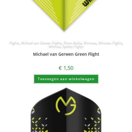
Flights
,
Michael van Gerwen Flights
,
Prism Alpha
,
Winmau
,
Winmau Flights
,
Winmau Spelers Flights
Michael van Gerwen Green Flight
€
1,50
Toevoegen aan winkelwagen