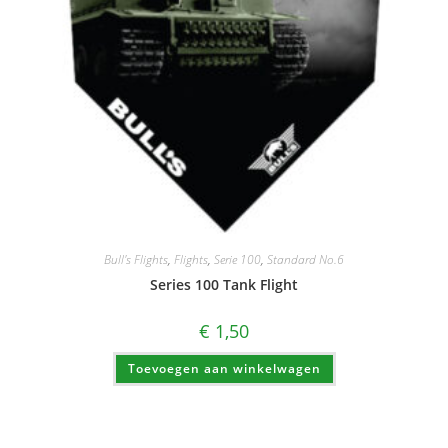
Bull's Flights
,
Flights
,
Serie 100
,
Standard No.6
Series 100 Tank Flight
€
1,50
Toevoegen aan winkelwagen