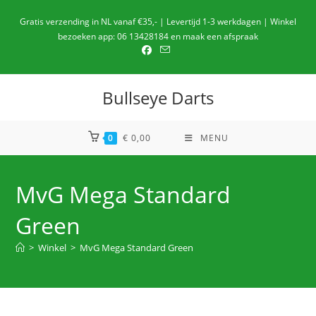
Ga
Gratis verzending in NL vanaf €35,- | Levertijd 1-3 werkdagen | Winkel
naar
bezoeken app: 06 13428184 en maak een afspraak
de
inhoud
Bullseye Darts
0
€
0,00
MENU
MvG Mega Standard
Green
>
Winkel
>
MvG Mega Standard Green