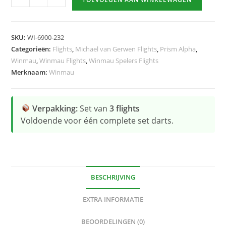
Mega
Standard
Green
SKU:
WI-6900-232
hoeveelheid
Categorieën:
Flights
,
Michael van Gerwen Flights
,
Prism Alpha
,
Winmau
,
Winmau Flights
,
Winmau Spelers Flights
Merknaam:
Winmau
Verpakking:
Set van
3 flights
Voldoende voor één complete set darts.
BESCHRIJVING
EXTRA INFORMATIE
BEOORDELINGEN (0)