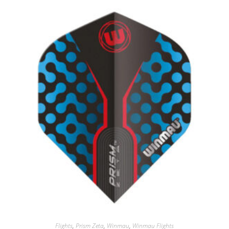
Flights
,
Prism Zeta
,
Winmau
,
Winmau Flights