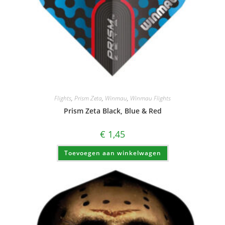
Flights
,
Prism Zeta
,
Winmau
,
Winmau Flights
Prism Zeta Black, Blue & Red
€
1,45
Toevoegen aan winkelwagen