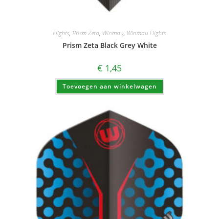
Flights
,
Prism Zeta
,
Winmau
,
Winmau Flights
Prism Zeta Black Grey White
€
1,45
Toevoegen aan winkelwagen