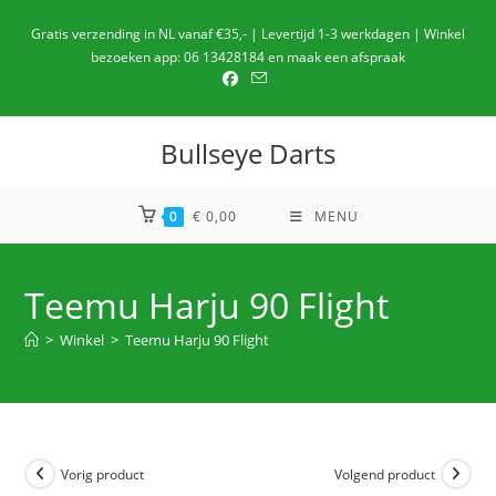
Ga
Gratis verzending in NL vanaf €35,- | Levertijd 1-3 werkdagen | Winkel
naar
bezoeken app: 06 13428184 en maak een afspraak
de
inhoud
Bullseye Darts
0
€
0,00
MENU
Teemu Harju 90 Flight
>
Winkel
>
Teemu Harju 90 Flight
Vorig product
Volgend product