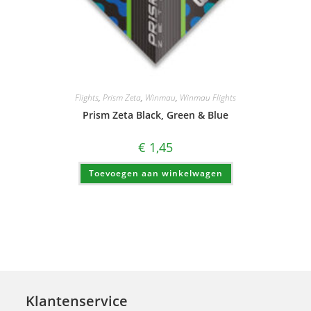
Flights
,
Prism Zeta
,
Winmau
,
Winmau Flights
Prism Zeta Black, Green & Blue
€
1,45
Toevoegen aan winkelwagen
Klantenservice