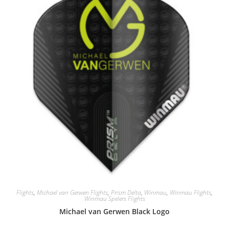
Flights
,
Michael van Gerwen Flights
,
Prism Delta
,
Winmau
,
Winmau Flights
,
Winmau Spelers Flights
Michael van Gerwen Black Logo