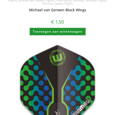
Flights
,
Michael van Gerwen Flights
,
Prism Alpha
,
Winmau
,
Winmau Flights
,
Winmau Spelers Flights
Michael van Gerwen Black Wings
€
1,50
Toevoegen aan winkelwagen