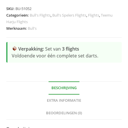
Flight
SKU:
BU-51052
hoeveelheid
Categorieën:
Bull's Flights
,
Bull's Spelers Flights
,
Flights
,
Teemu
Harju Flights
Merknaam:
Bull's
Verpakking:
Set van
3 flights
Voldoende voor één complete set darts.
BESCHRIJVING
EXTRA INFORMATIE
BEOORDELINGEN (0)