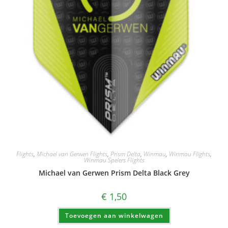
Flights
,
Michael van Gerwen Flights
,
Prism Delta
,
Winmau
,
Winmau Flights
,
Winmau Spelers Flights
Michael van Gerwen Prism Delta Black Grey
€
1,50
Toevoegen aan winkelwagen