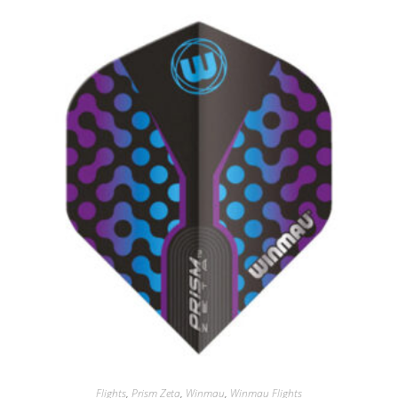
Flights
,
Prism Zeta
,
Winmau
,
Winmau Flights