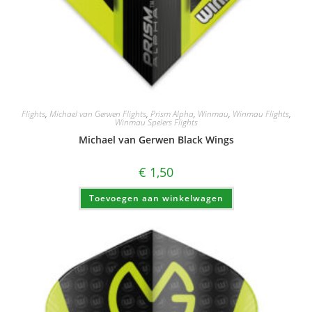
Flights
,
Michael van Gerwen Flights
,
Prism Alpha
,
Winmau
,
Winmau Flights
,
Winmau Spelers Flights
Michael van Gerwen Black Wings
€
1,50
Toevoegen aan winkelwagen