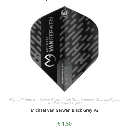
Flights
,
Michael van Gerwen Flights
,
Prism Delta
,
Winmau
,
Winmau Flights
,
Winmau Spelers Flights
Michael van Gerwen Black Grey V2
€
1,50