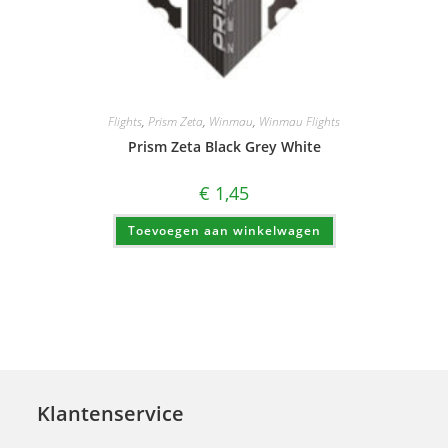
Flights
,
Prism Zeta
,
Winmau
,
Winmau Flights
Prism Zeta Black Grey White
€
1,45
Toevoegen aan winkelwagen
Klantenservice