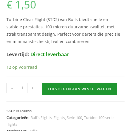
€
1,50
Turbine Clear Flight (STD2) van Bulls biedt snelle en
stabiele prestaties. 100 micron duurzame kwaliteit met
strak transparant design. Perfect voor darters die precisie
en minimalistische stijl willen combineren.
Levertijd:
Direct leverbaar
12 op voorraad
Turbine
-
+
TOEVOEGEN AAN WINKELWAGEN
Clear
Flight
hoeveelheid
SKU:
BU-50899
Categorieën:
Bull's Flights
,
Flights
,
Serie 100
,
Turbine 100 serie
flights
Merknaam:
Bull's