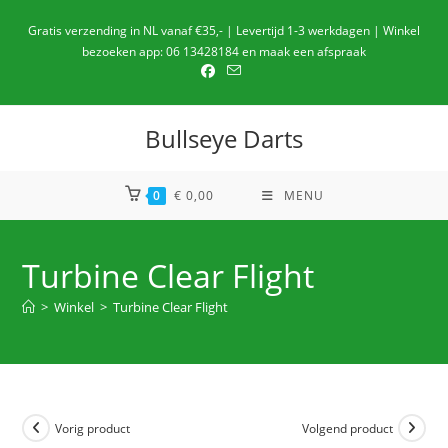
Ga
Gratis verzending in NL vanaf €35,- | Levertijd 1-3 werkdagen | Winkel
naar
bezoeken app: 06 13428184 en maak een afspraak
de
inhoud
Bullseye Darts
0
€
0,00
MENU
Turbine Clear Flight
>
Winkel
>
Turbine Clear Flight
Vorig product
Volgend product