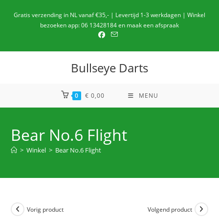
Ga
Gratis verzending in NL vanaf €35,- | Levertijd 1-3 werkdagen | Winkel
naar
bezoeken app: 06 13428184 en maak een afspraak
de
inhoud
Bullseye Darts
0
€
0,00
MENU
Bear No.6 Flight
>
Winkel
>
Bear No.6 Flight
Vorig product
Volgend product