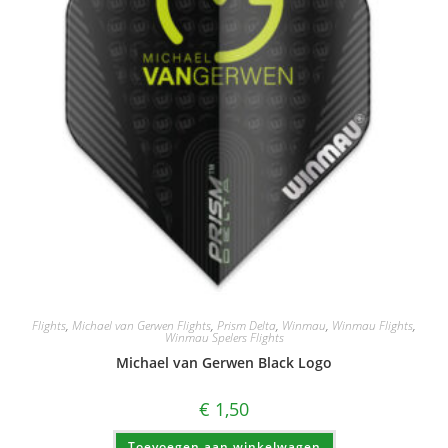
Flights
,
Michael van Gerwen Flights
,
Prism Delta
,
Winmau
,
Winmau Flights
,
Winmau Spelers Flights
Michael van Gerwen Black Logo
€
1,50
Toevoegen aan winkelwagen