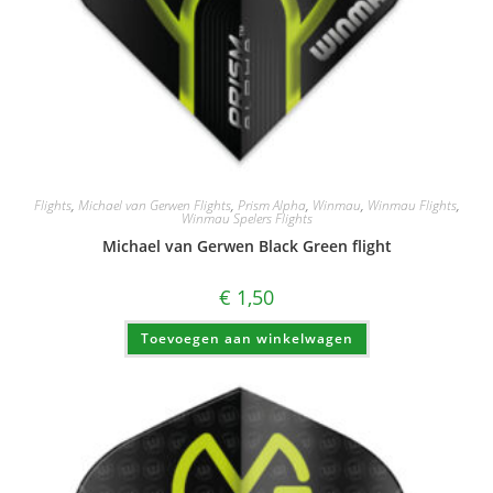
Flights
,
Michael van Gerwen Flights
,
Prism Alpha
,
Winmau
,
Winmau Flights
,
Winmau Spelers Flights
Michael van Gerwen Black Green flight
€
1,50
Toevoegen aan winkelwagen