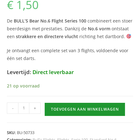
€
1,50
De
BULL’S Bear No.6 Flight Series 100
combineert een stoer
beerdesign met prestaties. Dankzij de
No.6 vorm
ontstaat
een
strakkere en directere vlucht
richting het dartbord.
Je ontvangt een complete set van 3 flights, voldoende voor
één set darts.
Levertijd:
Direct leverbaar
21 op voorraad
Bear
-
+
TOEVOEGEN AAN WINKELWAGEN
No.6
Flight
hoeveelheid
SKU:
BU-50733
Categorieën:
Bull's Flights
,
Flights
,
Serie 100
,
Standard No.6