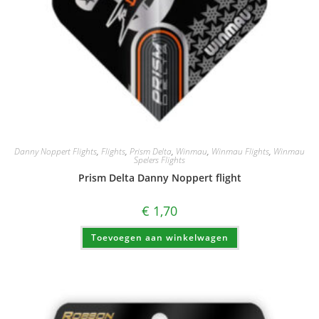
Danny Noppert Flights
,
Flights
,
Prism Delta
,
Winmau
,
Winmau Flights
,
Winmau
Spelers Flights
Prism Delta Danny Noppert flight
€
1,70
Toevoegen aan winkelwagen