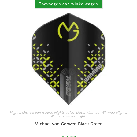
Toevoegen aan winkelwagen
Flights
,
Michael van Gerwen Flights
,
Prism Delta
,
Winmau
,
Winmau Flights
,
Winmau Spelers Flights
Michael van Gerwen Black Green