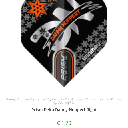
Danny Noppert Flights
,
Flights
,
Prism Delta
,
Winmau
,
Winmau Flights
,
Winmau
Spelers Flights
Prism Delta Danny Noppert flight
€
1,70