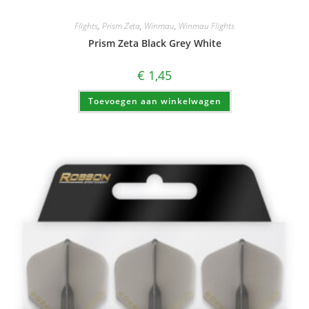
Flights
,
Prism Zeta
,
Winmau
,
Winmau Flights
Prism Zeta Black Grey White
€
1,45
Toevoegen aan winkelwagen