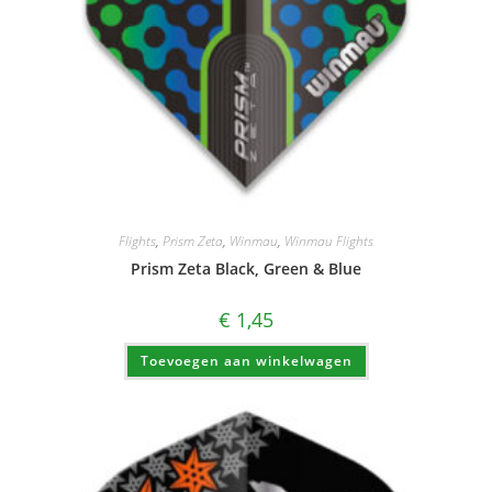
Flights
,
Prism Zeta
,
Winmau
,
Winmau Flights
Prism Zeta Black, Green & Blue
€
1,45
Toevoegen aan winkelwagen