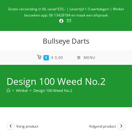
Ga
Gratis verzending in NL vanaf €35,- | Levertijd 1-3 werkdagen | Winkel
naar
bezoeken app: 06 13428184 en maak een afspraak
de
inhoud
Bullseye Darts
0
€
0,00
MENU
Design 100 Weed No.2
>
Winkel
>
Design 100 Weed No.2
Vorig product
Volgend product