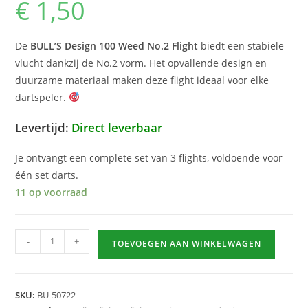
€
1,50
De
BULL’S Design 100 Weed No.2 Flight
biedt een stabiele
vlucht dankzij de No.2 vorm. Het opvallende design en
duurzame materiaal maken deze flight ideaal voor elke
dartspeler.
Levertijd:
Direct leverbaar
Je ontvangt een complete set van 3 flights, voldoende voor
één set darts.
11 op voorraad
Design
-
+
TOEVOEGEN AAN WINKELWAGEN
100
Weed
No.2
SKU:
BU-50722
hoeveelheid