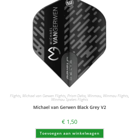
Flights
,
Michael van Gerwen Flights
,
Prism Delta
,
Winmau
,
Winmau Flights
,
Winmau Spelers Flights
Michael van Gerwen Black Grey V2
€
1,50
Toevoegen aan winkelwagen