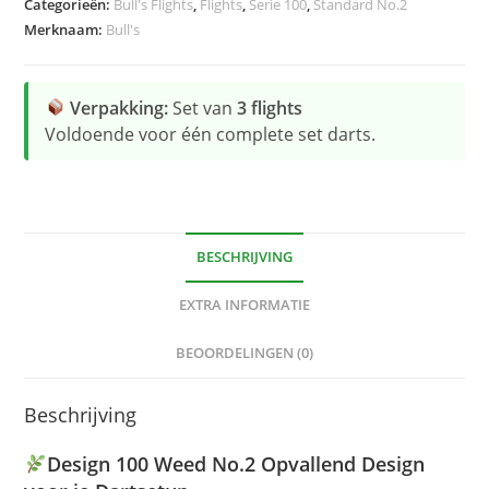
Categorieën:
Bull's Flights
,
Flights
,
Serie 100
,
Standard No.2
Merknaam:
Bull's
Verpakking:
Set van
3 flights
Voldoende voor één complete set darts.
BESCHRIJVING
EXTRA INFORMATIE
BEOORDELINGEN (0)
Beschrijving
Design 100 Weed No.2 Opvallend Design