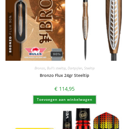
Bronzo
,
Bull's steeltip
,
Dartpijlen
,
Steeltip
Bronzo Flux 24gr Steeltip
€
114,95
Toevoegen aan winkelwagen