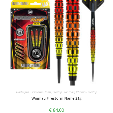
Dartpijlen
,
Firestorm Flame
,
Steeltip
,
Winmau
,
Winmau steeltip
Winmau Firestorm Flame 21g
€
84,00