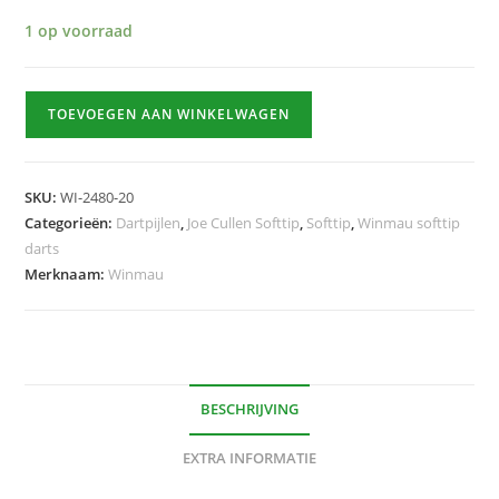
1 op voorraad
Joe
TOEVOEGEN AAN WINKELWAGEN
Cullen
Rockstar
RS
SKU:
WI-2480-20
1.0
Categorieën:
Dartpijlen
,
Joe Cullen Softtip
,
Softtip
,
Winmau softtip
Softtip
darts
hoeveelheid
Merknaam:
Winmau
BESCHRIJVING
EXTRA INFORMATIE