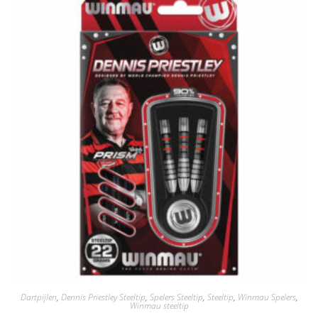
Dartpijlen
,
Dennis Priestley Steeltip
,
Spelers Steeltip
,
Steeltip
,
Winmau Spelers
,
Winmau steeltip