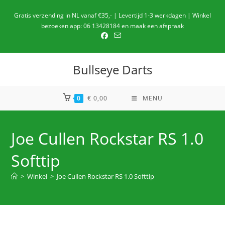
Ga
Gratis verzending in NL vanaf €35,- | Levertijd 1-3 werkdagen | Winkel
naar
bezoeken app: 06 13428184 en maak een afspraak
de
inhoud
Bullseye Darts
0
€
0,00
MENU
Joe Cullen Rockstar RS 1.0
Softtip
>
Winkel
>
Joe Cullen Rockstar RS 1.0 Softtip