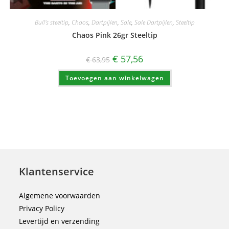
Bull's steeltip
,
Chaos
,
Dartpijlen
,
Sale
,
Sale Dartpijlen
,
Steeltip
Chaos Pink 26gr Steeltip
Oorspronkelijke
Huidige
€
57,56
€
63,95
prijs
prijs
was:
is:
Toevoegen aan winkelwagen
€ 63,95.
€ 57,56.
Klantenservice
Algemene voorwaarden
Privacy Policy
Levertijd en verzending